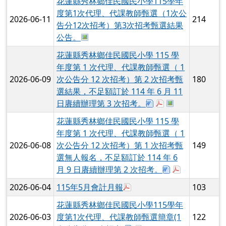
頁尾區域
上中區域內容
☆ 佳民公告
發佈時間
文章標題
點閱數
東華大學舉辦「2026創意科學
活動
2026-07-08
75
FUN一夏科普營」
於彈跳視窗觀看：115年6月
2026-07-03
115年6月會計月報
92
中華電信「2026FunPark童書星創
2026-07-02
獎─數位繪本徵選與創意說故事競
89
於彈跳視窗觀看：海報.pdf
賽」
「衛武營2026夏舞營Summer
2026-07-02
92
Dance Camp」活動報名訊息
於彈跳視窗觀看：
於彈跳視窗觀
2026-07-02
「e稅繪生活」繪畫比賽活動
86
花蓮縣秀林鄉佳民國民小學115學年