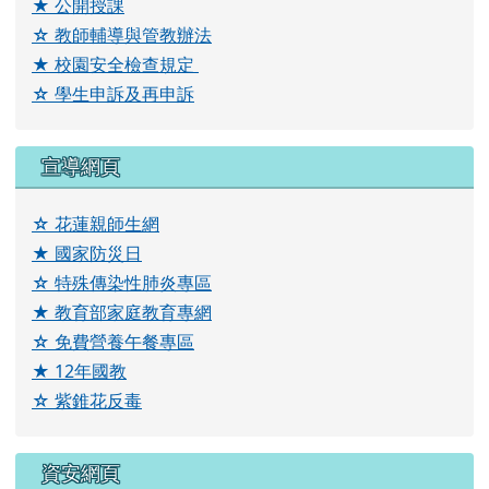
下中區域內容
☆ 校園活動
photo-158
photo-159
photo-16
左邊區域內容
★ 認識佳民
★
校史沿革
☆
校長室
★
校園探索
☆
學校位置
★
課程計畫
☆ 校刊
★ 運動會特刊
☆ 生活＆課室英語
★ 公開授課