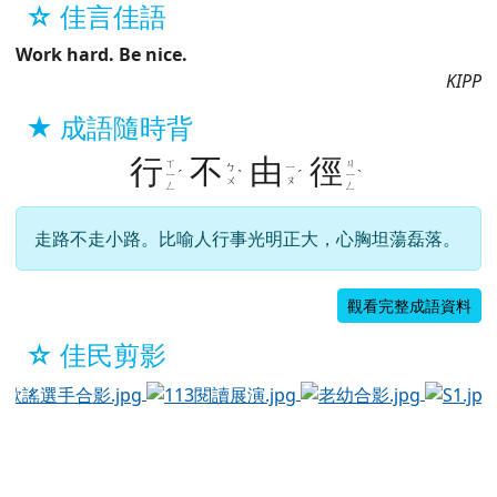
115年公務人員特種考試外交領事人
員及外交行政人員考試、國際經濟商
2026-05-11
111
務人員考試、民航人員考試、原住民
族考試」報名訊息
營造無菸支持環境-菸害防制法
重要
2026-05-11
168
與菸品危害宣導
公告考選部「原住民族特考懶人包」
2026-05-06
93
於彈跳視窗觀看：原住民族特考懶人包.pdf
於彈跳視窗觀看：115年4月
2026-05-05
115年4月會計月報
98
衛生福利部國民健康署為提升青少年
2026-05-04
性健康促進知能，製作性教育衛教素
100
材。
下 15 則
☆ 佳言佳語