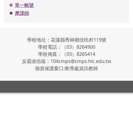
OPENID 登入
★ 公務網站
☆
原住民族族語教材
★
校安通報
☆
教育處
★
校務系統
☆
在職進修
★
學習扶助
☆
單一帳號