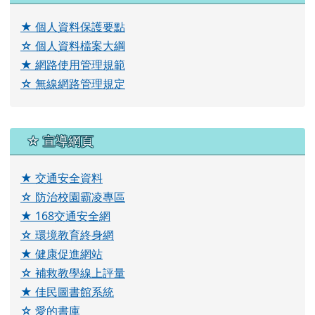
☆ 教師輔導與管教辦法
link to \ \"\\"\\\\"\\\\\\\\"\\\\\\\\\\\\\\\\"\\\\\\\\\\\\\\\\\\\\\\
★ 校園安全檢查規定
link to https://drive.google.com/drive/folders/1YQ
link to https://drive.google.com
☆ 學生申訴及再申訴
宣導網頁
☆ 花蓮親師生網
★ 國家防災日
☆ 特殊傳染性肺炎專區
★ 教育部家庭教育專網
☆ 免費營養午餐專區
★ 12年國教
☆ 紫錐花反毒
資安網頁