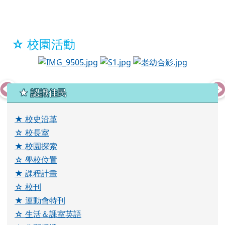
Work hard. Be nice.
KIPP
★ 成語隨時背
行
不
由
徑
ㄒ
ㄐ
ㄅ
ㄧ
ˊ
ˋ
ˊ
ˋ
ㄧ
ㄧ
ㄨ
ㄡ
ㄥ
ㄥ
走路不走小路。比喻人行事光明正大，心胸坦蕩磊落。
觀看完整成語資料
☆ 佳民剪影
photo-163
photo-156
ph