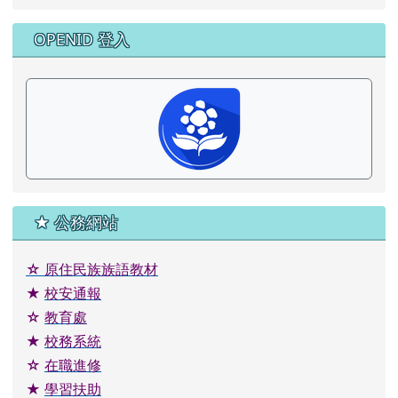
☆ 教育部12年國教
★ 花蓮縣十二年國教網
☆ 國字標準字體筆順
★ 原住民語言大辭典
☆ 課文本位閱讀
★ 諮商輔導中心
☆ 字音字形學習網
★ 體育跑步大撲滿
☆ 稅務有獎徵答
★ 均一平台
☆ pagamo
★ 課程與教學整合平臺
☆ 圖書館自動化_館藏
★ 圖書館自動化_管理
☆ 母語單字單詞