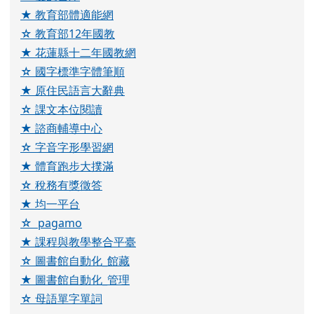
★ 個人資料保護要點
☆ 個人資料檔案大綱
★ 網路使用管理規範
☆ 無線網路管理規定
右邊區域內容
☆ 宣導網頁
★ 交通安全資料
☆ 防治校園霸凌專區
★ 168交通安全網
☆ 環境教育終身網
★ 健康促進網站
☆ 補救教學線上評量
★ 佳民圖書館系統
☆ 愛的書庫
★ 教育部體適能網