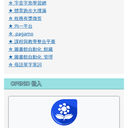
☆ 字音字形學習網
★ 體育跑步大撲滿
☆ 稅務有獎徵答
★ 均一平台
☆ pagamo
★ 課程與教學整合平臺
☆ 圖書館自動化_館藏
★ 圖書館自動化_管理
☆ 母語單字單詞
OPENID 登入