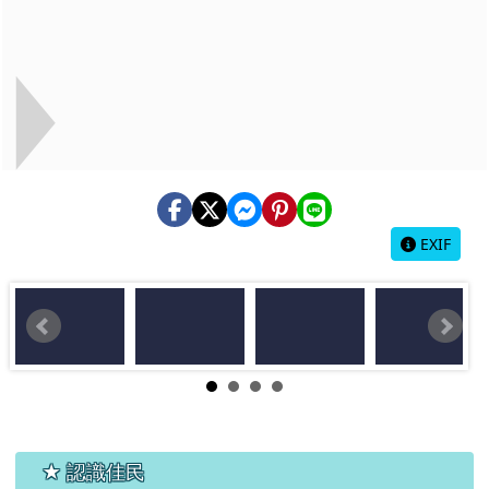
EXIF
左邊區域內容
★ 認識佳民