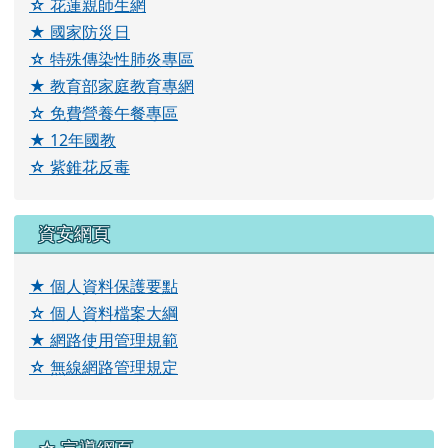
☆ 花蓮親師生網
★ 國家防災日
☆ 特殊傳染性肺炎專區
★ 教育部家庭教育專網
☆ 免費營養午餐專區
★ 12年國教
☆ 紫錐花反毒
資安網頁
★ 個人資料保護要點
☆ 個人資料檔案大綱
★ 網路使用管理規範
☆ 無線網路管理規定
右邊區域內容