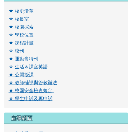
★
校史沿革
☆
校長室
★
校園探索
☆
學校位置
★
課程計畫
☆ 校刊
★ 運動會特刊
☆ 生活＆課室英語
★ 公開授課
☆ 教師輔導與管教辦法
link to \ \"\\"\\\\"\\\\\\\\"\\\\\\\\\\\\\\\\"\\\\\\\\\\\\\\\\\\\\\\
★ 校園安全檢查規定
link to https://drive.google.com/drive/folders/1YQ
link to https://drive.google.com
☆ 學生申訴及再申訴
宣導網頁