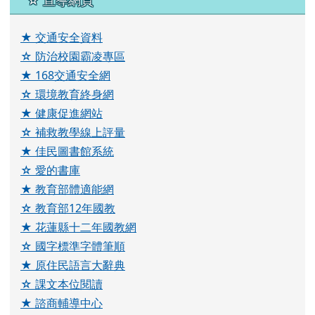
☆ 宣導網頁
★ 交通安全資料
☆ 防治校園霸凌專區
★ 168交通安全網
☆ 環境教育終身網
★ 健康促進網站
☆ 補救教學線上評量
★ 佳民圖書館系統
☆ 愛的書庫
★ 教育部體適能網
☆ 教育部12年國教
★ 花蓮縣十二年國教網
☆ 國字標準字體筆順
★ 原住民語言大辭典
☆ 課文本位閱讀
★ 諮商輔導中心