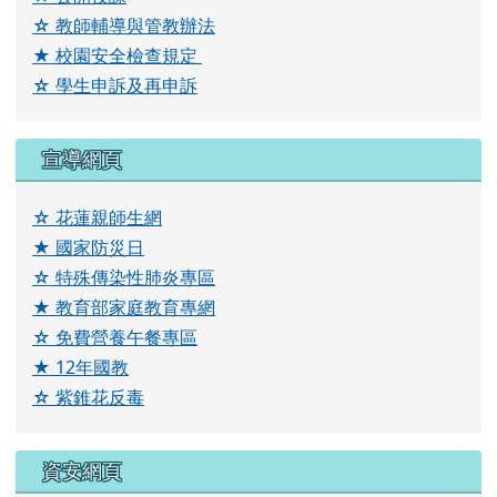
☆ 教師輔導與管教辦法
link to \ \"\\"\\\\"\\\\\\\\"\\\\\\\\\\\\\\\\"\\\\\\\\\\\\\\\\\\\\\\
★ 校園安全檢查規定
link to https://drive.google.com/drive/folders/1YQ
link to https://drive.google.com
☆ 學生申訴及再申訴
宣導網頁
☆ 花蓮親師生網
★ 國家防災日
☆ 特殊傳染性肺炎專區
★ 教育部家庭教育專網
☆ 免費營養午餐專區
★ 12年國教
☆ 紫錐花反毒
資安網頁