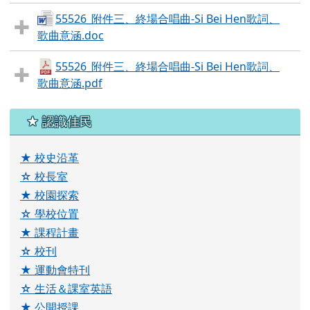
55526_附件三、終場合唱曲-Si Bei Hen歌詞、
歌曲意涵.doc
55526_附件三、終場合唱曲-Si Bei Hen歌詞、
歌曲意涵.pdf
左邊區域內容
★ 認識佳民
★
校史沿革
☆
校長室
★
校園探索
☆
學校位置
★
課程計畫
☆ 校刊
★ 運動會特刊
☆ 生活＆課室英語
★ 公開授課