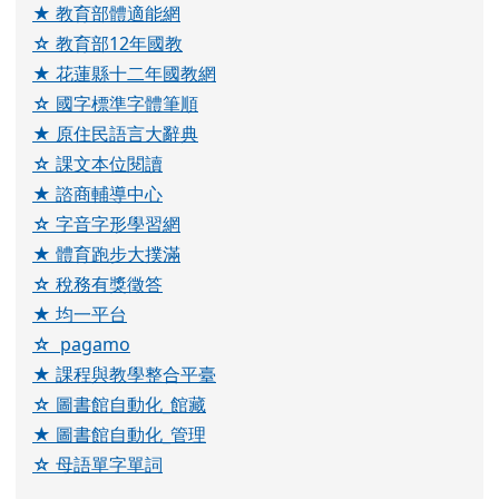
★ 教育部體適能網
☆ 教育部12年國教
★ 花蓮縣十二年國教網
☆ 國字標準字體筆順
★ 原住民語言大辭典
☆ 課文本位閱讀
★ 諮商輔導中心
☆ 字音字形學習網
★ 體育跑步大撲滿
☆ 稅務有獎徵答
★ 均一平台
☆ pagamo
★ 課程與教學整合平臺
☆ 圖書館自動化_館藏
★ 圖書館自動化_管理
☆ 母語單字單詞