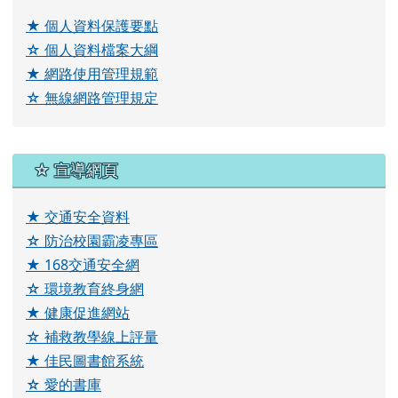
★ 個人資料保護要點
☆ 個人資料檔案大綱
★ 網路使用管理規範
☆ 無線網路管理規定
右邊區域內容
☆ 宣導網頁
★ 交通安全資料
☆ 防治校園霸凌專區
★ 168交通安全網
☆ 環境教育終身網
★ 健康促進網站
☆ 補救教學線上評量
★ 佳民圖書館系統
☆ 愛的書庫