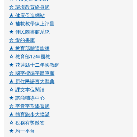
☆ 環境教育終身網
★ 健康促進網站
☆ 補救教學線上評量
★ 佳民圖書館系統
☆ 愛的書庫
★ 教育部體適能網
☆ 教育部12年國教
★ 花蓮縣十二年國教網
☆ 國字標準字體筆順
★ 原住民語言大辭典
☆ 課文本位閱讀
★ 諮商輔導中心
☆ 字音字形學習網
★ 體育跑步大撲滿
☆ 稅務有獎徵答
★ 均一平台