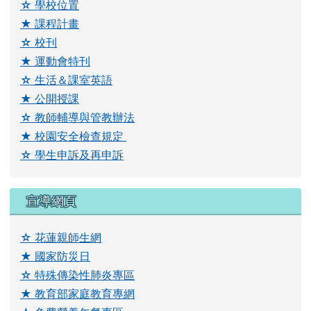
☆
學校位置
★
課程計畫
☆ 校刊
★ 運動會特刊
☆ 生活＆課室英語
★ 公開授課
☆ 教師輔導與管教辦法
link to \ \"\\"\\\\"\\\\\\\\"\\\\\\\\\\\\\\\\"\\\\\\\\\\\\\\\\\\\\\\
★ 校園安全檢查規定
link to https://drive.google.com/drive/folders/1YQ
link to https://drive.google.com
☆ 學生申訴及再申訴
宣導網頁
☆ 花蓮親師生網
★ 國家防災日
☆ 特殊傳染性肺炎專區
★ 教育部家庭教育專網