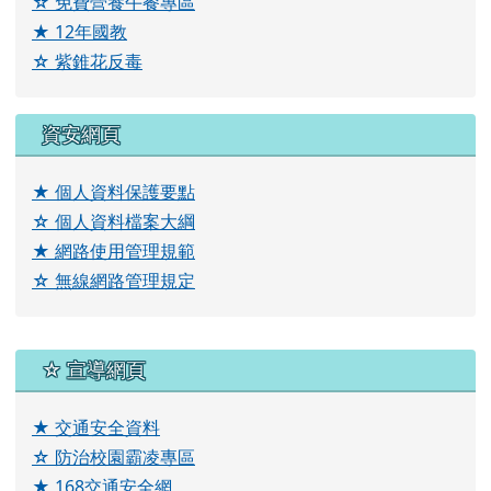
☆ 免費營養午餐專區
★ 12年國教
☆ 紫錐花反毒
資安網頁
★ 個人資料保護要點
☆ 個人資料檔案大綱
★ 網路使用管理規範
☆ 無線網路管理規定
右邊區域內容
☆ 宣導網頁
★ 交通安全資料
☆ 防治校園霸凌專區
★ 168交通安全網