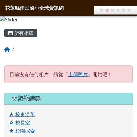
花蓮縣佳民國小全球資訊網
導覽列
跳至主內容區
花蓮縣佳民國小全球資訊網
頁尾區域
主內容區域
所有相簿
回首頁
目前沒有任何相片，請從「
上傳照片
」開始吧！
左邊區域內容
★ 認識佳民
★
校史沿革
☆
校長室
★
校園探索