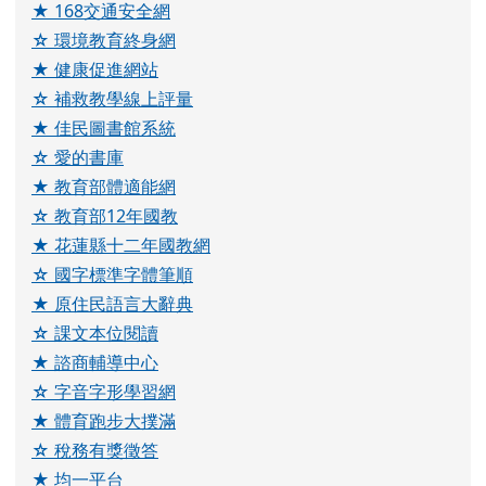
★ 168交通安全網
☆ 環境教育終身網
★ 健康促進網站
☆ 補救教學線上評量
★ 佳民圖書館系統
☆ 愛的書庫
★ 教育部體適能網
☆ 教育部12年國教
★ 花蓮縣十二年國教網
☆ 國字標準字體筆順
★ 原住民語言大辭典
☆ 課文本位閱讀
★ 諮商輔導中心
☆ 字音字形學習網
★ 體育跑步大撲滿
☆ 稅務有獎徵答
★ 均一平台