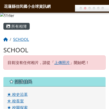
花蓮縣佳民國小全球資訊網
導覽列
跳至主內容區
花蓮縣佳民國小全球資訊網
頁尾區域
主內容區域
所有相簿
回首頁
SCHOOL
SCHOOL
目前沒有任何相片，請從「
上傳照片
」開始吧！
左邊區域內容
★ 認識佳民
★
校史沿革
☆
校長室
★
校園探索