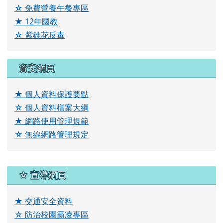
☆ 免費營養午餐專區
★ 12年國教
☆ 紫錐花反毒
資安網頁
★ 個人資料保護要點
☆ 個人資料檔案大綱
★ 網路使用管理規範
☆ 無線網路管理規定
右邊區域內容
☆ 宣導網頁
★ 交通安全資料
☆ 防治校園霸凌專區