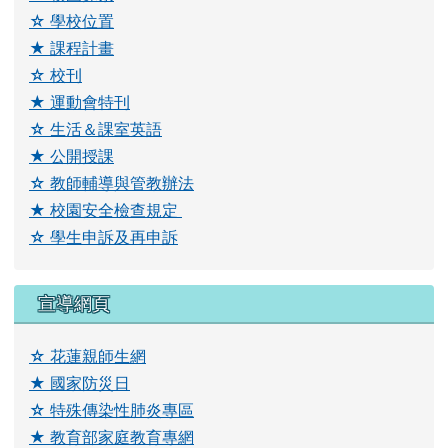
☆
學校位置
★
課程計畫
☆ 校刊
★ 運動會特刊
☆ 生活＆課室英語
★ 公開授課
☆ 教師輔導與管教辦法
link to \ \"\\"\\\\"\\\\\\\\"\\\\\\\\\\\\\\\\"\\\\\\\\\\\\\\\\\\\\\\
★ 校園安全檢查規定
link to https://drive.google.com/drive/folders/1YQ
link to https://drive.google.com
☆ 學生申訴及再申訴
宣導網頁
☆ 花蓮親師生網
★ 國家防災日
☆ 特殊傳染性肺炎專區
★ 教育部家庭教育專網