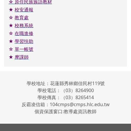
☆
原住民族族語教材
★
校安通報
☆
教育處
★
校務系統
☆
在職進修
★
學習扶助
☆
單一帳號
★
摩課師
學校地址：花蓮縣秀林鄉佳民村119號
學校電話：（03）8264900
學校傳真：（03）8265414
反霸凌信箱：104cmps@cmps.hlc.edu.tw
個資保護窗口:教導處資訊教師